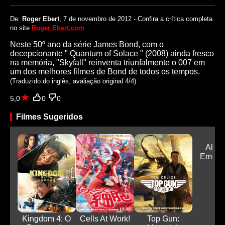
De:
Roger Ebert
, 7 de novembro de 2012 - Confira a crítica completa
no site
Roger Ebert.com
Neste 50º ano da série James Bond, com o
decepcionante " Quantum of Solace " (2008) ainda fresco
na memória, "Skyfall" reinventa triunfalmente o 007 em
um dos melhores filmes de Bond de todos os tempos.
(Traduzido do inglês, avaliação original 4/4)
5,0
0
0
Filmes Sugeridos
Alert
Emerg
Kingdom 4: O
Cells At Work!
Top Gun: