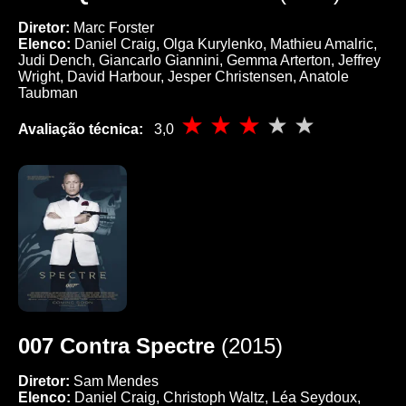
Diretor:
Marc Forster
Elenco:
Daniel Craig, Olga Kurylenko, Mathieu Amalric,
Judi Dench, Giancarlo Giannini, Gemma Arterton, Jeffrey
Wright, David Harbour, Jesper Christensen, Anatole
Taubman
Avaliação técnica:
3,0
007 Contra Spectre
(2015)
Diretor:
Sam Mendes
Elenco:
Daniel Craig, Christoph Waltz, Léa Seydoux,