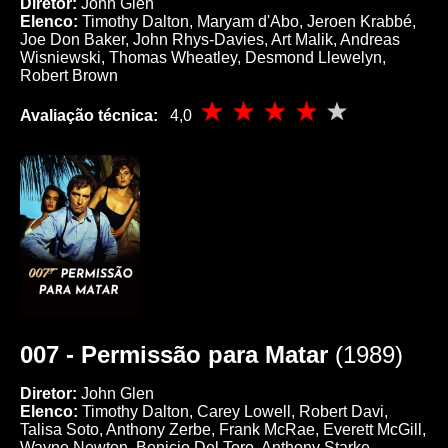
Diretor:
John Glen
Elenco:
Timothy Dalton, Maryam d'Abo, Jeroen Krabbé,
Joe Don Baker, John Rhys-Davies, Art Malik, Andreas
Wisniewski, Thomas Wheatley, Desmond Llewelyn,
Robert Brown
Avaliação técnica:
4,0
007 - Permissão para Matar
(1989)
Diretor:
John Glen
Elenco:
Timothy Dalton, Carey Lowell, Robert Davi,
Talisa Soto, Anthony Zerbe, Frank McRae, Everett McGill,
Wayne Newton, Benicio Del Toro, Anthony Starke