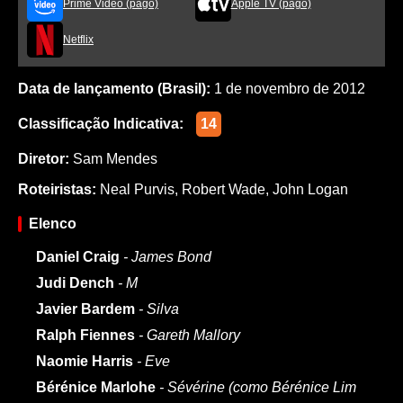
Prime Video (pago)
Apple TV (pago)
Netflix
Data de lançamento (Brasil):
1 de novembro de 2012
Classificação Indicativa:
14
Diretor:
Sam Mendes
Roteiristas:
Neal Purvis
,
Robert Wade
,
John Logan
Elenco
Daniel Craig
- James Bond
Judi Dench
- M
Javier Bardem
- Silva
Ralph Fiennes
- Gareth Mallory
Naomie Harris
- Eve
Bérénice Marlohe
- Sévérine (como Bérénice Lim