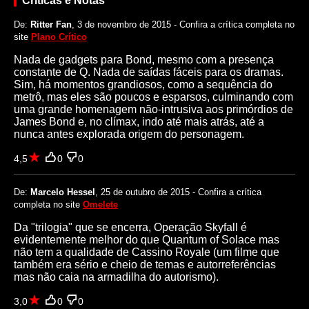
Críticas e Notas
De:
Ritter Fan
, 3 de novembro de 2015 - Confira a crítica completa no
site
Plano Crítico
Nada de gadgets para Bond, mesmo com a presença
constante de Q. Nada de saídas fáceis para os dramas.
Sim, há momentos grandiosos, como a sequência do
metrô, mas eles são poucos e esparsos, culminando com
uma grande homenagem não-intrusiva aos primórdios de
James Bond e, no clímax, indo até mais atrás, até a
nunca antes explorada origem do personagem.
4,5
0
0
De:
Marcelo Hessel
, 25 de outubro de 2015 - Confira a crítica
completa no site
Omelete
Da "trilogia" que se encerra, Operação Skyfall é
evidentemente melhor do que Quantum of Solace mas
não tem a qualidade de Cassino Royale (um filme que
também era sério e cheio de temas e autorreferências
mas não caia na armadilha do autorismo).
3,0
0
0