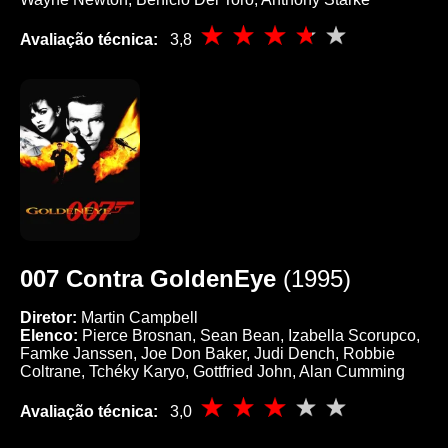
Avaliação técnica:
3,8
007 Contra GoldenEye
(1995)
Diretor:
Martin Campbell
Elenco:
Pierce Brosnan, Sean Bean, Izabella Scorupco,
Famke Janssen, Joe Don Baker, Judi Dench, Robbie
Coltrane, Tchéky Karyo, Gottfried John, Alan Cumming
Avaliação técnica:
3,0