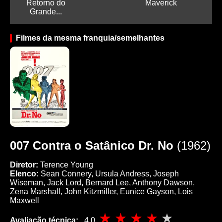
Retorno do
Maverick
Grande...
Filmes da mesma franquia/semelhantes
007 Contra o Satânico Dr. No
(1962)
Diretor:
Terence Young
Elenco:
Sean Connery, Ursula Andress, Joseph
Wiseman, Jack Lord, Bernard Lee, Anthony Dawson,
Zena Marshall, John Kitzmiller, Eunice Gayson, Lois
Maxwell
Avaliação técnica:
4,0