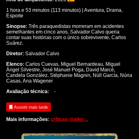
1 hora e 53 minutos (113 minutos) |
Aventura
,
Drama
,
Esporte
Sinopse:
Três paraquedistas morreram em acidentes
semelhantes em cinco anos. Salvador Calvo queria
contar suas histórias com o único sobrevivente, Carlos
Suárez.
Diretor:
Salvador Calvo
Elenco:
Carlos Cuevas
,
Miguel Bernardeau
,
Miguel
Ángel Silvestre
,
José Manuel Poga
,
David Marcé
,
Candela González
,
Stéphanie Magnin
,
Nüll García
,
Núria
Casas
,
Ana Wagener
Avaliação técnica:
-
Assistir mais tarde
Mais informações:
críticas, trailer,...