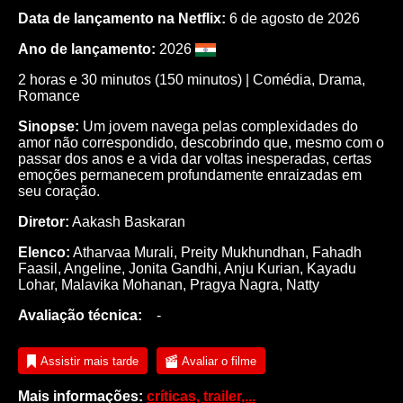
Data de lançamento na Netflix:
6 de agosto de 2026
Ano de lançamento:
2026
2 horas e 30 minutos (150 minutos) |
Comédia
,
Drama
,
Romance
Sinopse:
Um jovem navega pelas complexidades do
amor não correspondido, descobrindo que, mesmo com o
passar dos anos e a vida dar voltas inesperadas, certas
emoções permanecem profundamente enraizadas em
seu coração.
Diretor:
Aakash Baskaran
Elenco:
Atharvaa Murali
,
Preity Mukhundhan
,
Fahadh
Faasil
,
Angeline
,
Jonita Gandhi
,
Anju Kurian
,
Kayadu
Lohar
,
Malavika Mohanan
,
Pragya Nagra
,
Natty
Avaliação técnica:
-
Assistir mais tarde
Avaliar o filme
Mais informações:
críticas, trailer,...