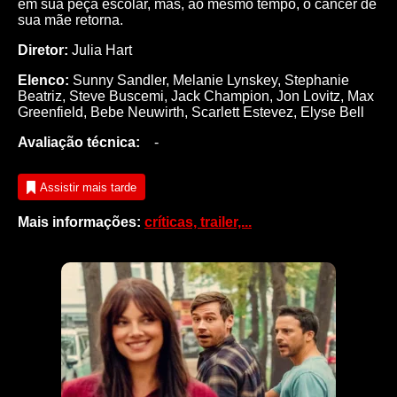
em sua peça escolar, mas, ao mesmo tempo, o câncer de
sua mãe retorna.
Diretor:
Julia Hart
Elenco:
Sunny Sandler
,
Melanie Lynskey
,
Stephanie
Beatriz
,
Steve Buscemi
,
Jack Champion
,
Jon Lovitz
,
Max
Greenfield
,
Bebe Neuwirth
,
Scarlett Estevez
,
Elyse Bell
Avaliação técnica:
-
Assistir mais tarde
Mais informações:
críticas, trailer,...