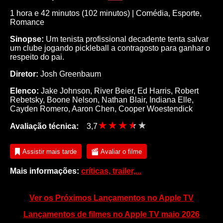
1 hora e 42 minutos (102 minutos) |
Comédia
,
Esporte
,
Romance
Sinopse:
Um tenista profissional decadente tenta salvar
um clube jogando pickleball a contragosto para ganhar o
respeito do pai.
Diretor:
Josh Greenbaum
Elenco:
Jake Johnson
,
River Beier
,
Ed Harris
,
Robert
Rebetsky
,
Boone Nelson
,
Nathan Blair
,
Indiana Elle
,
Cayden Romero
,
Aaron Chen
,
Cooper Woestendick
Avaliação técnica:
3,7
Assistir mais tarde
Avaliar o filme
Mais informações:
críticas, trailer,...
Ver os Próximos Lançamentos no Apple TV
Lançamentos de filmes no Apple TV maio 2026