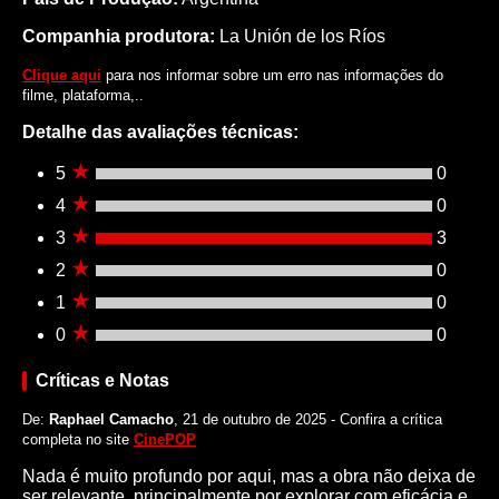
Companhia produtora:
La Unión de los Ríos
Clique aqui
para nos informar sobre um erro nas informações do
filme, plataforma,..
Detalhe das avaliações técnicas:
5
0
4
0
3
3
2
0
1
0
0
0
Críticas e Notas
De:
Raphael Camacho
, 21 de outubro de 2025 - Confira a crítica
completa no site
CinePOP
Nada é muito profundo por aqui, mas a obra não deixa de
ser relevante, principalmente por explorar com eficácia e