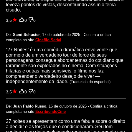
leveza pontos de vistas, descontruindo assim o tema
cisudo.
3,5
0
0
De:
Sami Schuster
, 17 de outubro de 2025 - Confira a crítica
completa no site
Cinefilo Serial
“27 Noites” é uma comédia dramática envolvente que,
por meio de um verdadeiro tour de force de seus
personagens, consegue abordar temas do cotidiano que
raramente são explorados no cinema. Com situações
hilárias e outras mais sensíveis, o filme nos faz
compreender o verdadeiro desejo de viver —
independentemente da idade.
(Traduzido do espanhol)
3,5
0
0
De:
Juan Pablo Russo
, 16 de outubro de 2025 - Confira a crítica
completa no site
EscribiendoCine
27 noites se apresentam como uma fábula sobre o direito
a decidir e as forças que o condicionaram. Seu tom
contido e seu desenvolvimento reduzem linearmente seu