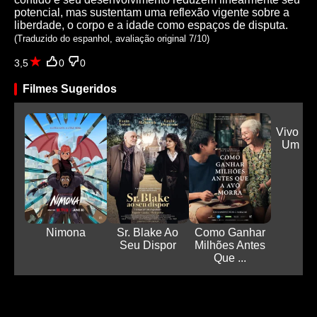
potencial, mas sustentam uma reflexão vigente sobre a
liberdade, o corpo e a idade como espaços de disputa.
(Traduzido do espanhol, avaliação original 7/10)
3,5
0
0
Filmes Sugeridos
Vivo ou
Um Mis
Kni.
Nimona
Sr. Blake Ao
Como Ganhar
Seu Dispor
Milhões Antes
Que ...