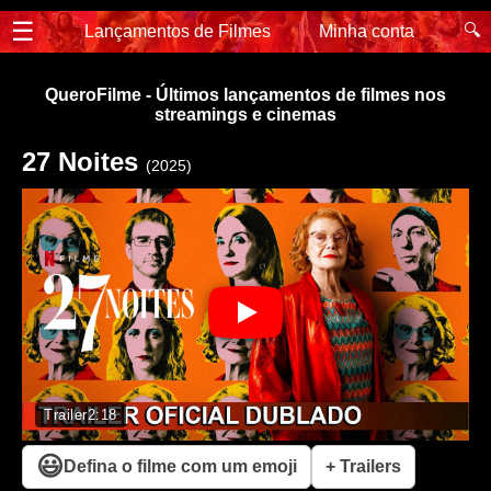
☰
🔍
Lançamentos de Filmes
Minha conta
QueroFilme - Últimos lançamentos de filmes nos
streamings e cinemas
27 Noites
(2025)
Trailer
2:18
😃
Defina o filme com um emoji
+ Trailers