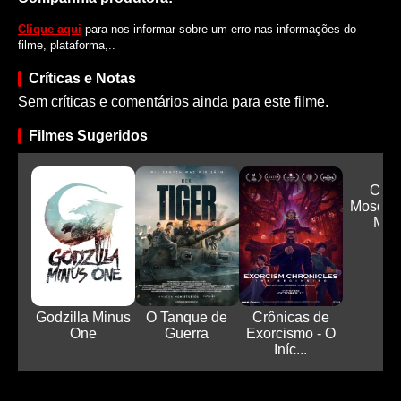
Clique aqui
para nos informar sobre um erro nas informações do
filme, plataforma,..
Críticas e Notas
Sem críticas e comentários ainda para este filme.
Filmes Sugeridos
Os T
Mosquet
Mil
Godzilla Minus
O Tanque de
Crônicas de
One
Guerra
Exorcismo - O
Iníc...