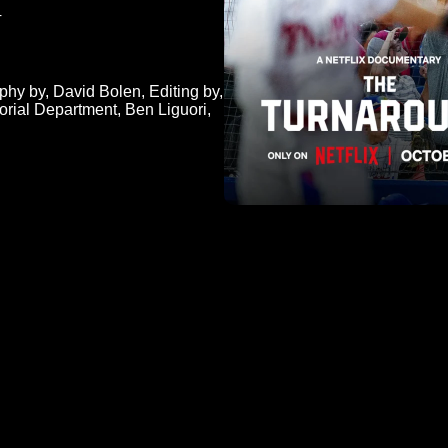
4
phy by
,
David Bolen
,
Editing by
,
torial Department
,
Ben Liguori
,