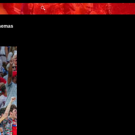
🔍
inemas