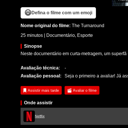
😃
Defina o filme com um emoji
Nome original do filme:
The Turnaround
25 minutos
|
Documentário
,
Esporte
Sinopse
Neste documentário em curta-metragem, um superfã d
Avaliação técnica:
-
Avaliação pessoal:
Seja o primeiro a avaliar! Já as
Assistir mais tarde
Avaliar o filme
Onde assistir
Netflix