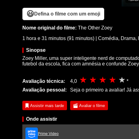
😃
Defina o filme com um emoji
Nome original do filme:
The Other Zoey
1 hora e 31 minutos (91 minutos)
|
Comédia
,
Drama
,
Sinopse
Zoey Miller, uma super inteligente nerd de computad
futebol da escola, fica com amnésia e confunde Zo
Avaliação técnica:
4,0
*
Avaliação pessoal:
Seja o primeiro a avaliar! Já as
Assistir mais tarde
Avaliar o filme
Onde assistir
Prime Video