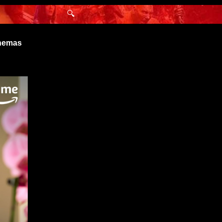
🔍
inemas