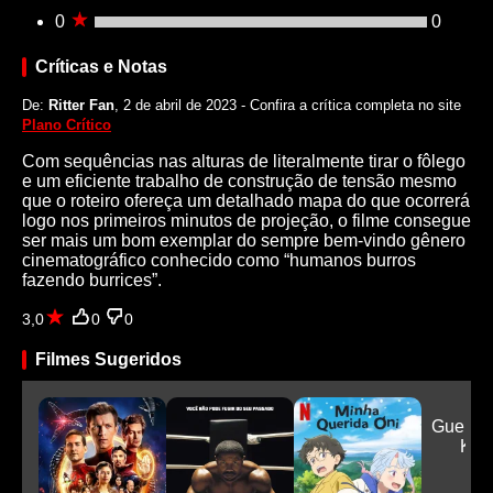
0
0
Críticas e Notas
De:
Ritter Fan
, 2 de abril de 2023 - Confira a crítica completa no site
Plano Crítico
Com sequências nas alturas de literalmente tirar o fôlego
e um eficiente trabalho de construção de tensão mesmo
que o roteiro ofereça um detalhado mapa do que ocorrerá
logo nos primeiros minutos de projeção, o filme consegue
ser mais um bom exemplar do sempre bem-vindo gênero
cinematográfico conhecido como “humanos burros
fazendo burrices”.
3,0
0
0
Filmes Sugeridos
Guerrei
K-P