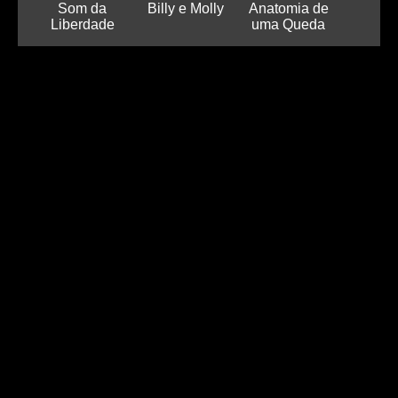
Som da
Billy e Molly
Anatomia de
Liberdade
uma Queda