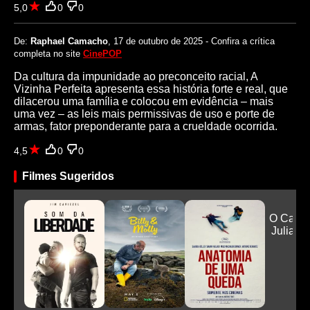
5,0
0
0
De:
Raphael Camacho
, 17 de outubro de 2025 - Confira a crítica
completa no site
CinePOP
Da cultura da impunidade ao preconceito racial, A
Vizinha Perfeita apresenta essa história forte e real, que
dilacerou uma família e colocou em evidência – mais
uma vez – as leis mais permissivas de uso e porte de
armas, fator preponderante para a crueldade ocorrida.
4,5
0
0
Filmes Sugeridos
O Cami
Julia Re