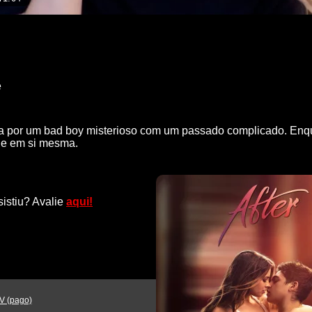
e
 por um bad boy misterioso com um passado complicado. Enqu
 e em si mesma.
sistiu? Avalie
aqui!
V (pago)