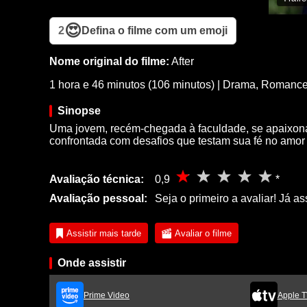
😍
2
Defina o filme com um emoji
Nome original do filme:
After
1 hora e 46 minutos (106 minutos)
|
Drama
,
Romanc
Sinopse
Uma jovem, recém-chegada à faculdade, se apaixona
confrontada com desafios que testam sua fé no amor
Avaliação técnica:
0,9
*
Avaliação pessoal:
Seja o primeiro a avaliar! Já as
Assistir mais tarde
Avaliar o filme
Onde assistir
Prime Video
Apple T