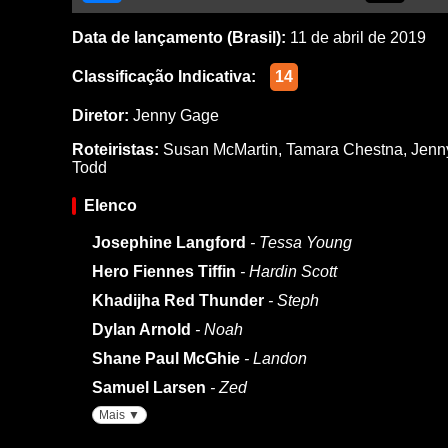
Data de lançamento (Brasil):
11 de abril de 2019
Classificação Indicativa:
14
Diretor:
Jenny Gage
Roteiristas:
Susan McMartin
,
Tamara Chestna
,
Jenn
Todd
Elenco
Josephine Langford
- Tessa Young
Hero Fiennes Tiffin
- Hardin Scott
Khadijha Red Thunder
- Steph
Dylan Arnold
- Noah
Shane Paul McGhie
- Landon
Samuel Larsen
- Zed
Mais ▼