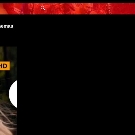
🔍
inemas