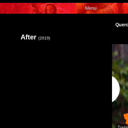
Menu
Quero
After
(2019)
Traile