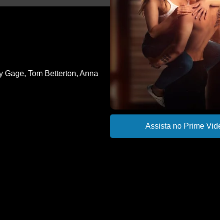
y Gage
,
Tom Betterton
,
Anna
Assista no Prime Vid