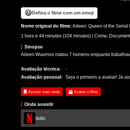
😃
Defina o filme com um emoji
Nome original do filme:
Aileen: Queen of the Serial 
1 hora e 44 minutos (104 minutos)
|
Crime
,
Document
Sinopse
Aileen Wuornos matou 7 homens enquanto trabalhava c
Avaliação técnica:
-
Avaliação pessoal:
Seja o primeiro a avaliar! Já as
Assistir mais tarde
Avaliar o filme
Onde assistir
Netflix