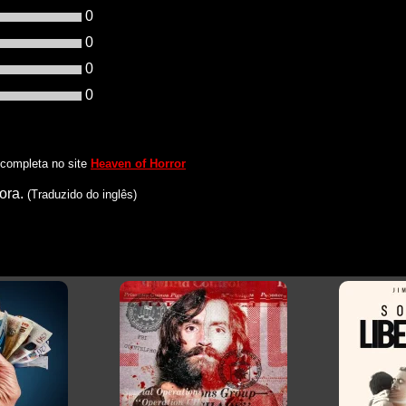
0
0
0
0
a completa no site
Heaven of Horror
ora.
(Traduzido do inglês)