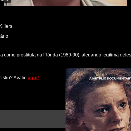
Killers
ário
omo prostituta na Flórida (1989-90), alegando legítima defes
sistiu? Avalie
aqui!