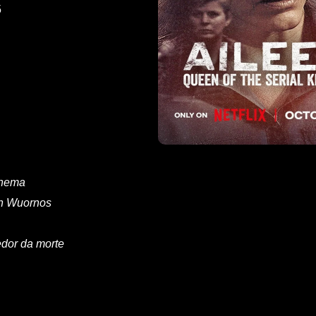
5
inema
en Wuornos
edor da morte