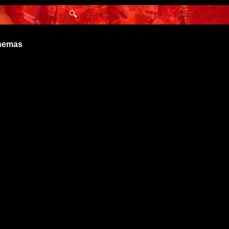
🔍
inemas