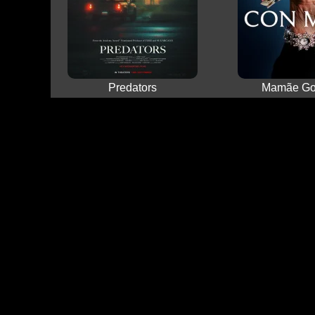
Predators
Mamãe Gol