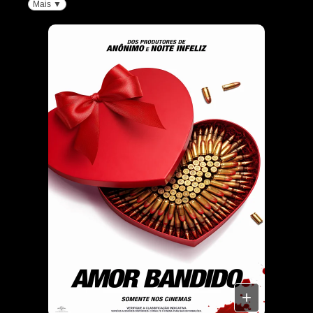
Mais ▼
+