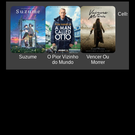
Cells A
Suzume
O Pior Vizinho
Vencer Ou
do Mundo
Morrer