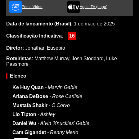
Prime Video
Apple TV (pago)
Data de lançamento (Brasil):
1 de maio de 2025
Classificação Indicativa:
16
Diretor:
Jonathan Eusebio
Roteiristas:
Matthew Murray
,
Josh Stoddard
,
Luke
Passmore
Elenco
Ke Huy Quan
- Marvin Gable
Ariana DeBose
- Rose Carlisle
Mustafa Shakir
- O Corvo
Lio Tipton
- Ashley
Daniel Wu
- Alvin 'Knuckles' Gable
Cam Gigandet
- Renny Merlo