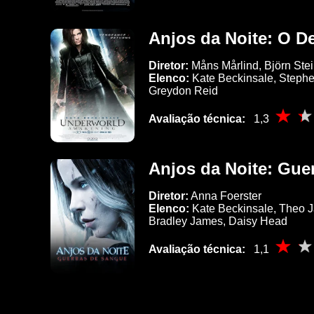
Anjos da Noite: O D
Diretor:
Måns Mårlind, Björn Ste
Elenco:
Kate Beckinsale, Stephen
Greydon Reid
Avaliação técnica:
1,3
Anjos da Noite: Gue
Diretor:
Anna Foerster
Elenco:
Kate Beckinsale, Theo J
Bradley James, Daisy Head
Avaliação técnica:
1,1