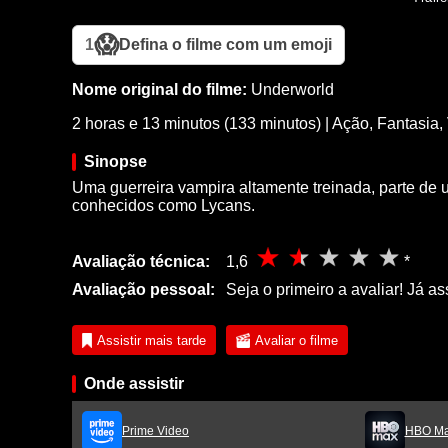
😱
1
Defina o filme com um emoji
Nome original do filme:
Underworld
2 horas e 13 minutos (133 minutos)
|
Ação
,
Fantasia
,
Sinopse
Uma guerreira vampira altamente treinada, parte de
conhecidos como Lycans.
Avaliação técnica:
1,6
*
Avaliação pessoal:
Seja o primeiro a avaliar! Já as
Assistir mais tarde
Avaliar o filme
Onde assistir
Prime Video
HBO M