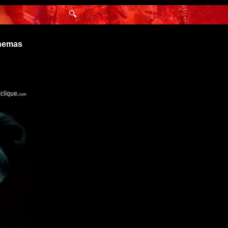
🔍
inemas