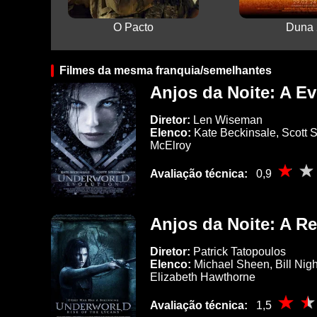
O Pacto
Duna 
Filmes da mesma franquia/semelhantes
Anjos da Noite: A E
Diretor:
Len Wiseman
Elenco:
Kate Beckinsale, Scott S
McElroy
Avaliação técnica:
0,9
Anjos da Noite: A Re
Diretor:
Patrick Tatopoulos
Elenco:
Michael Sheen, Bill Nigh
Elizabeth Hawthorne
Avaliação técnica:
1,5