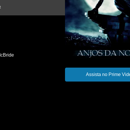
e
cBride
Assista no Prime Vid