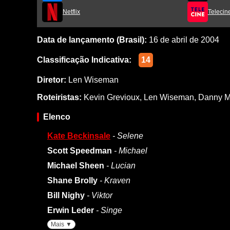
Netflix
Telecin
Data de lançamento (Brasil):
16 de abril de 2004
Classificação Indicativa:
14
Diretor:
Len Wiseman
Roteiristas:
Kevin Grevioux
,
Len Wiseman
,
Danny M
Elenco
Kate Beckinsale
- Selene
Scott Speedman
- Michael
Michael Sheen
- Lucian
Shane Brolly
- Kraven
Bill Nighy
- Viktor
Erwin Leder
- Singe
Mais ▼