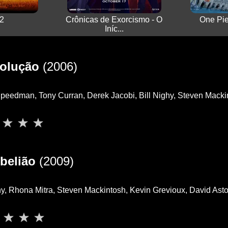
2
Crônicas de Exorcismo - O
One Pie
Iníc...
volução
(2006)
peedman, Tony Curran, Derek Jacobi, Bill Nighy, Steven Mackint
belião
(2009)
y, Rhona Mitra, Steven Mackintosh, Kevin Grevioux, David Asto