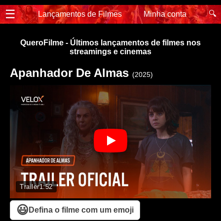
☰
🔍
Lançamentos de Filmes
Minha conta
QueroFilme - Últimos lançamentos de filmes nos
streamings e cinemas
Apanhador De Almas
(2025)
Trailer
1:52
😃
Defina o filme com um emoji