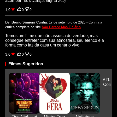
acompanha.
(Avaliação original 2/10)
1,0
0
0
De:
Bruno Simioni Cunha
, 17 de setembro de 2025 - Confira a
crítica completa no site
Não Parece Mas É Sério
Temos um filme que não assusta de verdade, mas
consegue entreter com sua atmosfera, seu elenco e a
forma como faz da casa um cenário vivo.
3,0
0
0
Filmes Sugeridos
A Rain
Conde
Five Nights at
Minha Fera
Nefarious