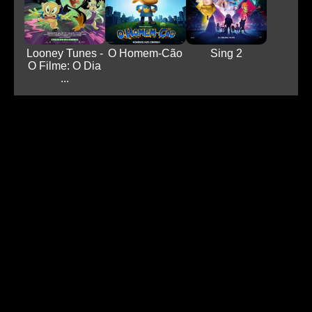
Looney Tunes -
O Homem-Cão
Sing 2
O Filme: O Dia
...