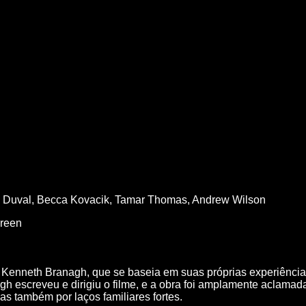
a Duval,
Becca Kovacik,
Tamar Thomas,
Andrew Wilson
creen
or Kenneth Branagh, que se baseia em suas próprias experiência
h escreveu e dirigiu o filme, e a obra foi amplamente aclamada
s também por laços familiares fortes.