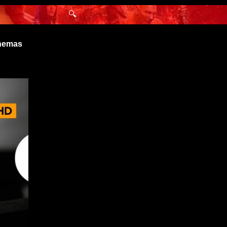
🔍
inemas