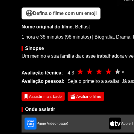
😃
Defina o filme com um emoji
Nome original do filme:
Belfast
1 hora e 38 minutos (98 minutos)
|
Biografia
,
Drama
,
Sinopse
Um menino e sua família da classe trabalhadora vive
Avaliação técnica:
4,3
*
Avaliação pessoal:
Seja o primeiro a avaliar! Já as
Assistir mais tarde
Avaliar o filme
Onde assistir
Prime Video (pago)
Apple T