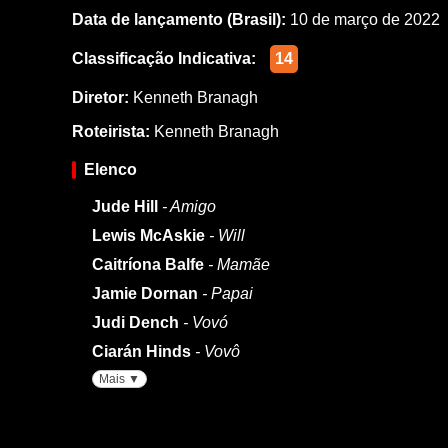
Data de lançamento (Brasil):
10 de março de 2022
Classificação Indicativa:
14
Diretor:
Kenneth Branagh
Roteirista:
Kenneth Branagh
Elenco
Jude Hill
- Amigo
Lewis McAskie
- Will
Caitríona Balfe
- Mamãe
Jamie Dornan
- Papai
Judi Dench
- Vovó
Ciarán Hinds
- Vovô
Mais ▼