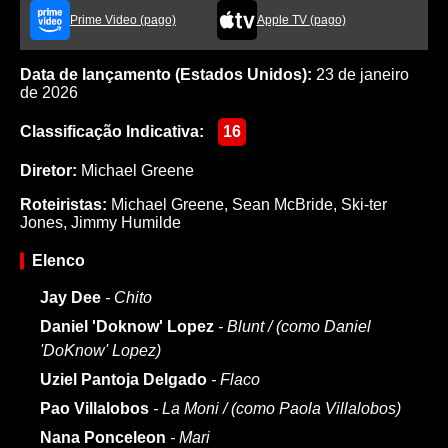
Prime Video (pago)
Apple TV (pago)
Data de lançamento (Estados Unidos):
23 de janeiro
de 2026
Classificação Indicativa:
16
Diretor:
Michael Greene
Roteiristas:
Michael Greene
,
Sean McBride
,
Ski-ter
Jones
,
Jimmy Humilde
Elenco
Jay Dee
- Chito
Daniel 'Doknow' Lopez
- Blunt / (como Daniel
'DoKnow' Lopez)
Uziel Pantoja Delgado
- Flaco
Pao Villalobos
- La Moni / (como Paola Villalobos)
Nana Ponceleon
- Mari