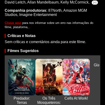
David Leitch,
Allan Mandelbaum,
Kelly McCormick,
[+]
Companhia produtoras:
87North, Amazon MGM
Studios, Imagine Entertainment
Clique aqui
para nos informar sobre um erro nas informações do
filme, plataforma,..
Críticas e Notas
Sem críticas e comentários ainda para este filme.
Filmes Sugeridos
Gladiad
Predador:
Os Três
Cells At Work!
Terras
Mosqueteiros: