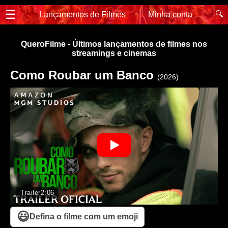
☰
🔍
Lançamentos de Filmes
Minha conta
QueroFilme - Últimos lançamentos de filmes nos
streamings e cinemas
Como Roubar um Banco
(2026)
Trailer
2:06
😃
Defina o filme com um emoji