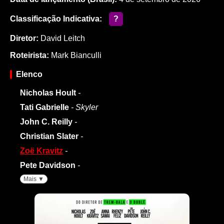
Classificação Indicativa:
?
Diretor:
David Leitch
Roteirista:
Mark Bianculli
Elenco
Nicholas Hoult
-
Tati Gabrielle
- Skyler
John C. Reilly
-
Christian Slater
-
Zoë Kravitz
-
Pete Davidson
-
Mais ▼