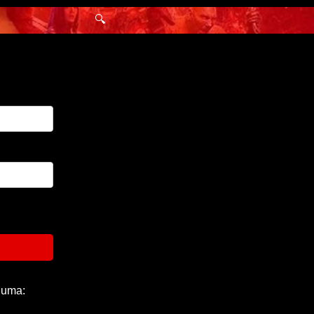
🔍
 uma: