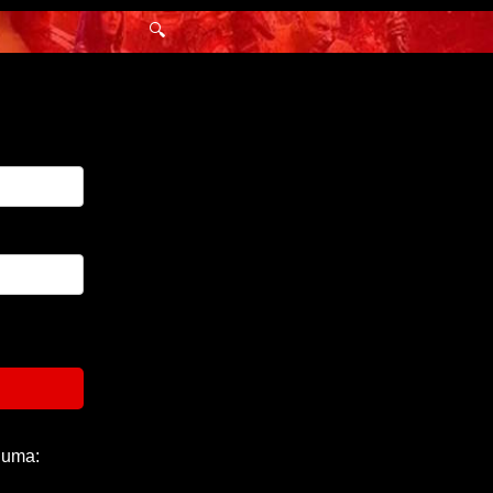
🔍
 uma: