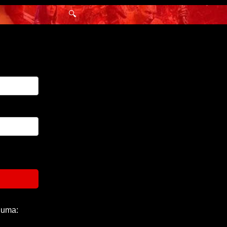
🔍
 uma: