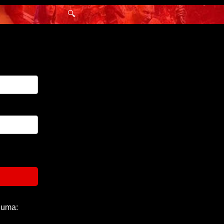
🔍
 uma: