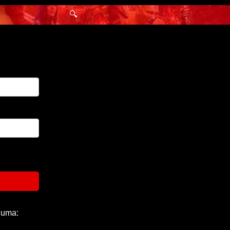
🔍
 uma: