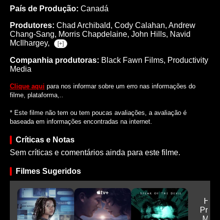
País de Produção:
Canadá
Produtores:
Chad Archibald,
Cody Calahan,
Andrew
Chang-Sang,
Morris Chapdelaine,
John Hills,
Navid
McIlhargey,
[+]
Companhia produtoras:
Black Fawn Films, Productivity
Media
Clique aqui
para nos informar sobre um erro nas informações do
filme, plataforma,..
* Este filme não tem ou tem poucas avaliações, a avaliação é
baseada em informações encontradas na internet.
Críticas e Notas
Sem críticas e comentários ainda para este filme.
Filmes Sugeridos
Harp
Pres
Mali