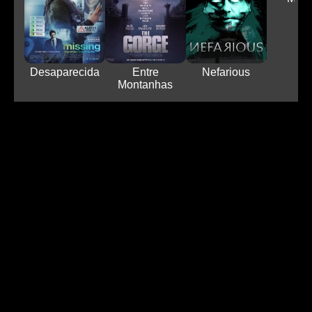
Desaparecida
Entre
Nefarious
Montanhas