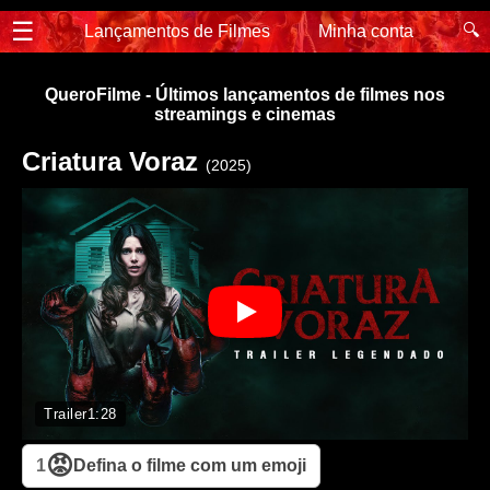
☰
🔍
Lançamentos de Filmes
Minha conta
QueroFilme - Últimos lançamentos de filmes nos
streamings e cinemas
Criatura Voraz
(2025)
Trailer
1:28
😡
1
Defina o filme com um emoji