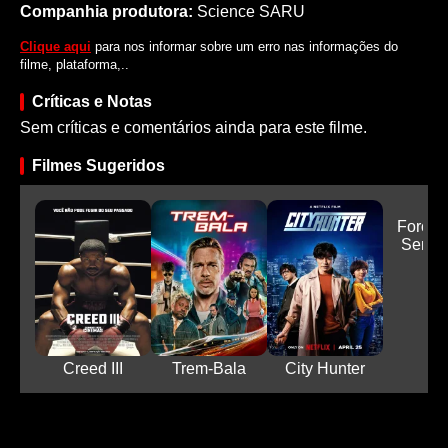
Companhia produtora:
Science SARU
Clique aqui
para nos informar sobre um erro nas informações do
filme, plataforma,..
Críticas e Notas
Sem críticas e comentários ainda para este filme.
Filmes Sugeridos
Força 
Sem S
Creed III
Trem-Bala
City Hunter