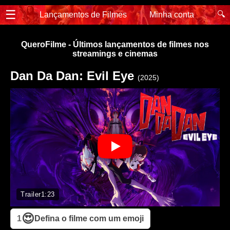
☰
🔍
Lançamentos de Filmes
Minha conta
QueroFilme - Últimos lançamentos de filmes nos
streamings e cinemas
Dan Da Dan: Evil Eye
(2025)
Trailer
1:23
😍
1
Defina o filme com um emoji