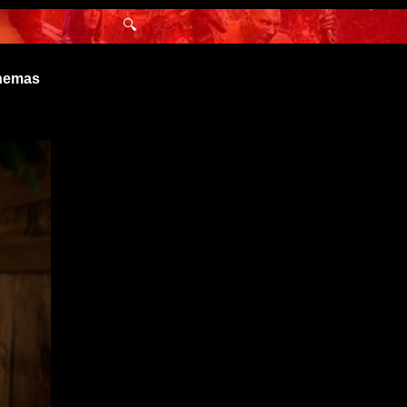
🔍
inemas