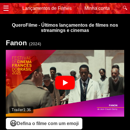
☰
🔍
Lançamentos de Filmes
Minha conta
QueroFilme - Últimos lançamentos de filmes nos
streamings e cinemas
Fanon
(2024)
Trailer
1:36
😃
Defina o filme com um emoji