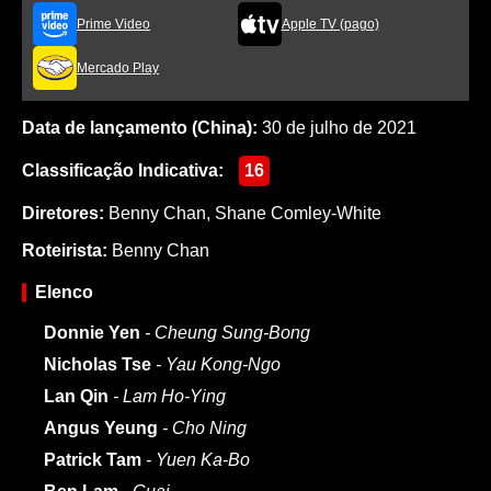
Prime Video
Apple TV (pago)
Mercado Play
Data de lançamento (China):
30 de julho de 2021
Classificação Indicativa:
16
Diretores:
Benny Chan
,
Shane Comley-White
Roteirista:
Benny Chan
Elenco
Donnie Yen
- Cheung Sung-Bong
Nicholas Tse
- Yau Kong-Ngo
Lan Qin
- Lam Ho-Ying
Angus Yeung
- Cho Ning
Patrick Tam
- Yuen Ka-Bo