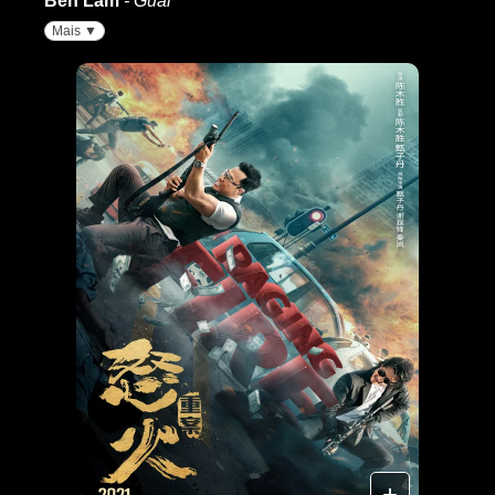
Ben Lam
- Guai
Mais ▼
+