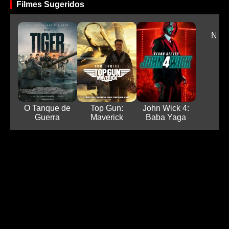
Filmes Sugeridos
Nim
O Tanque de
Top Gun:
John Wick 4:
Guerra
Maverick
Baba Yaga