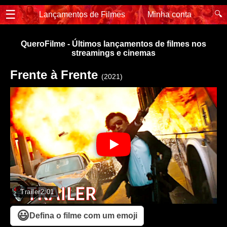
☰
🔍
Lançamentos de Filmes
Minha conta
QueroFilme - Últimos lançamentos de filmes nos
streamings e cinemas
Frente à Frente
(2021)
Trailer
2:01
😃
Defina o filme com um emoji