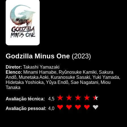
Godzilla Minus One
(2023)
Diretor:
Takashi Yamazaki
Elenco:
Minami Hamabe, Ryûnosuke Kamiki, Sakura
Andô, Munetaka Aoki, Kuranosuke Sasaki, Yuki Yamada,
Hidetaka Yoshioka, Yûya Endô, Sae Nagatani, Miou
Tanaka
Avaliação técnica:
4,5
Avaliação pessoal:
4,0