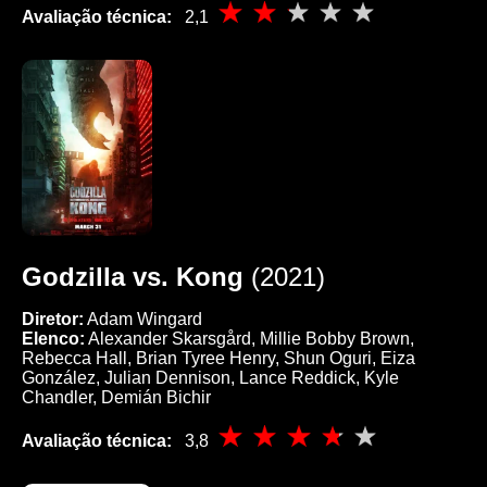
Avaliação técnica:
2,1
Godzilla vs. Kong
(2021)
Diretor:
Adam Wingard
Elenco:
Alexander Skarsgård, Millie Bobby Brown,
Rebecca Hall, Brian Tyree Henry, Shun Oguri, Eiza
González, Julian Dennison, Lance Reddick, Kyle
Chandler, Demián Bichir
Avaliação técnica:
3,8