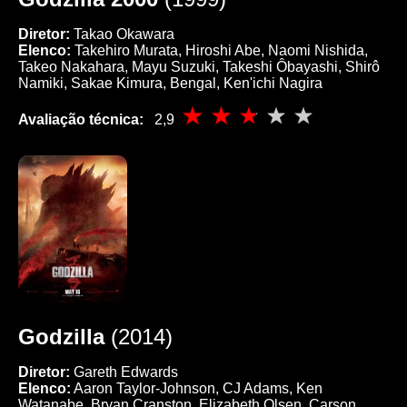
Diretor:
Takao Okawara
Elenco:
Takehiro Murata, Hiroshi Abe, Naomi Nishida,
Takeo Nakahara, Mayu Suzuki, Takeshi Ôbayashi, Shirô
Namiki, Sakae Kimura, Bengal, Ken'ichi Nagira
Avaliação técnica:
2,9
Godzilla
(2014)
Diretor:
Gareth Edwards
Elenco:
Aaron Taylor-Johnson, CJ Adams, Ken
Watanabe, Bryan Cranston, Elizabeth Olsen, Carson