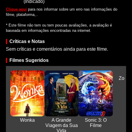
(Indicado)
Clique aqui
para nos informar sobre um erro nas informações do
filme, plataforma,..
* Este filme não tem ou tem poucas avaliações, a avaliação é
baseada em informações encontradas na internet.
Críticas e Notas
Sem críticas e comentários ainda para este filme.
Filmes Sugeridos
Zooto
Wonka
A Grande
Sonic 3: O
Viagem da Sua
Filme
Vida