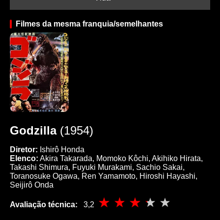
Filmes da mesma franquia/semelhantes
Godzilla
(1954)
Diretor:
Ishirô Honda
Elenco:
Akira Takarada, Momoko Kôchi, Akihiko Hirata,
Takashi Shimura, Fuyuki Murakami, Sachio Sakai,
Toranosuke Ogawa, Ren Yamamoto, Hiroshi Hayashi,
Seijirô Onda
Avaliação técnica:
3,2