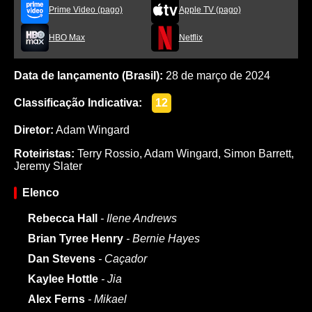
Prime Video (pago)
Apple TV (pago)
HBO Max
Netflix
Data de lançamento (Brasil):
28 de março de 2024
Classificação Indicativa:
12
Diretor:
Adam Wingard
Roteiristas:
Terry Rossio
,
Adam Wingard
,
Simon Barrett
,
Jeremy Slater
Elenco
Rebecca Hall
- Ilene Andrews
Brian Tyree Henry
- Bernie Hayes
Dan Stevens
- Caçador
Kaylee Hottle
- Jia
Alex Ferns
- Mikael