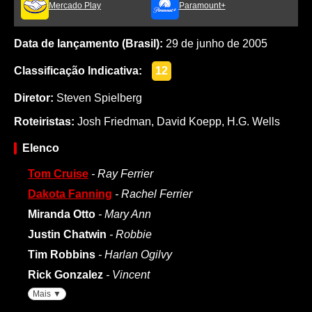
Mercado Play
Paramount+
Data de lançamento (Brasil):
29 de junho de 2005
Classificação Indicativa:
12
Diretor:
Steven Spielberg
Roteiristas:
Josh Friedman
,
David Koepp
,
H.G. Wells
Elenco
Tom Cruise
- Ray Ferrier
Dakota Fanning
- Rachel Ferrier
Miranda Otto
- Mary Ann
Justin Chatwin
- Robbie
Tim Robbins
- Harlan Ogilvy
Rick Gonzalez
- Vincent
Mais ▼