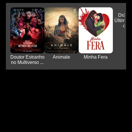
Drácul
Última 
do D
Doutor Estranho
Animale
Minha Fera
no Multiverso ...