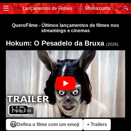
☰
🔍
Lançamentos de Filmes
Minha conta
QueroFilme - Últimos lançamentos de filmes nos
streamings e cinemas
Hokum: O Pesadelo da Bruxa
(2026)
Trailer
1:04
😃
Defina o filme com um emoji
+ Trailers