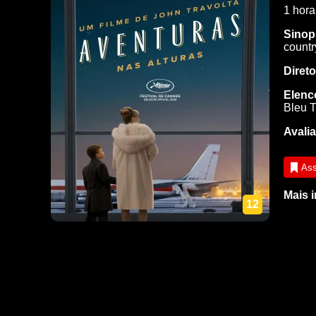
1 hora
Sinop
countr
Direto
Elenc
Bleu T
Avalia
Ass
Mais 
12