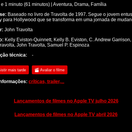
 e 1 minuto (61 minutos) |
Aventura
,
Drama
,
Família
se:
Baseado no livro de Travolta de 1997. Segue o jovem entus
y para Hollywood que se transforma em uma jornada de mudan
r:
John Travolta
o:
Kelly Eviston-Quinnett
,
Kelly B. Eviston
,
C. Andrew Garrison
ravolta
,
John Travolta
,
Samuel P. Espinoza
ção técnica:
-
istir mais tarde
Avaliar o filme
informações:
críticas, trailer,...
Lançamentos de filmes no Apple TV julho 2026
Lançamentos de filmes no Apple TV abril 2026