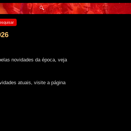
🔍
esquisar
026
pelas novidades da época, veja
dades atuais, visite a página