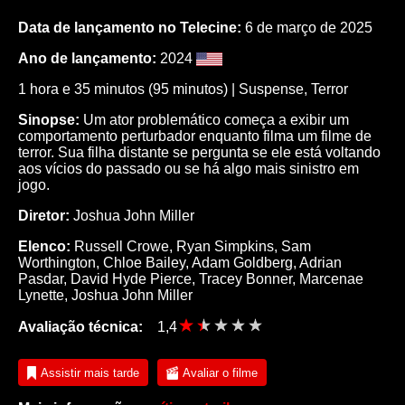
Data de lançamento no Telecine:
6 de março de 2025
Ano de lançamento:
2024
1 hora e 35 minutos (95 minutos) |
Suspense
,
Terror
Sinopse:
Um ator problemático começa a exibir um
comportamento perturbador enquanto filma um filme de
terror. Sua filha distante se pergunta se ele está voltando
aos vícios do passado ou se há algo mais sinistro em
jogo.
Diretor:
Joshua John Miller
Elenco:
Russell Crowe
,
Ryan Simpkins
,
Sam
Worthington
,
Chloe Bailey
,
Adam Goldberg
,
Adrian
Pasdar
,
David Hyde Pierce
,
Tracey Bonner
,
Marcenae
Lynette
,
Joshua John Miller
Avaliação técnica:
1,4
Assistir mais tarde
Avaliar o filme