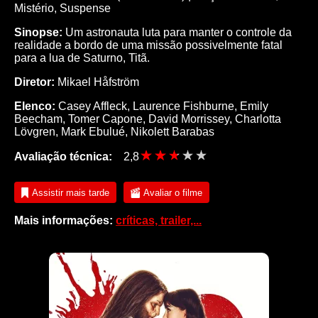
Mistério
,
Suspense
Sinopse:
Um astronauta luta para manter o controle da
realidade a bordo de uma missão possivelmente fatal
para a lua de Saturno, Titã.
Diretor:
Mikael Håfström
Elenco:
Casey Affleck
,
Laurence Fishburne
,
Emily
Beecham
,
Tomer Capone
,
David Morrissey
,
Charlotta
Lövgren
,
Mark Ebulué
,
Nikolett Barabas
Avaliação técnica:
2,8
Assistir mais tarde
Avaliar o filme
Mais informações:
críticas, trailer,...