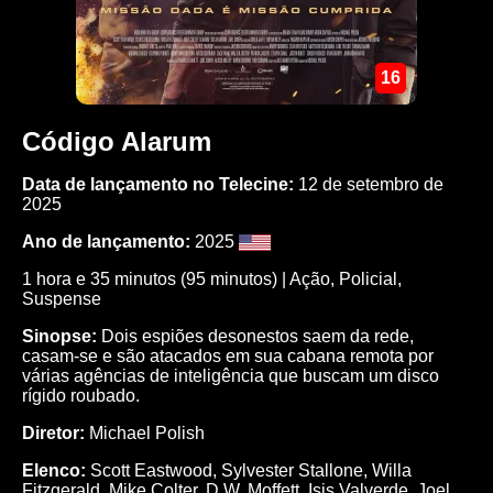
16
Código Alarum
Data de lançamento no Telecine:
12 de setembro de
2025
Ano de lançamento:
2025
1 hora e 35 minutos (95 minutos) |
Ação
,
Policial
,
Suspense
Sinopse:
Dois espiões desonestos saem da rede,
casam-se e são atacados em sua cabana remota por
várias agências de inteligência que buscam um disco
rígido roubado.
Diretor:
Michael Polish
Elenco:
Scott Eastwood
,
Sylvester Stallone
,
Willa
Fitzgerald
,
Mike Colter
,
D.W. Moffett
,
Isis Valverde
,
Joel