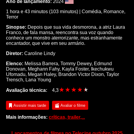
Ano de lançamento:
2024
1 hora e 43 minutos (103 minutos) |
Comédia
,
Romance
,
Terror
Sinopse:
Depois que sua vida desmorona, a atriz Laura
Franco, de fala mansa, reencontra sua voz quando
conhece um monstro aterrorizante, mas estranhamente
encantador, que vive em seu armário.
Diretor:
Caroline Lindy
Elenco:
Melissa Barrera
,
Tommy Dewey
,
Edmund
Donovan
,
Meghann Fahy
,
Kayla Foster
,
Ikechukwu
Ufomadu
,
Megan Haley
,
Brandon Victor Dixon
,
Taylor
Trensch
,
Lana Young
Avaliação técnica:
4,3
Assistir mais tarde
Avaliar o filme
Mais informações:
críticas, trailer,...
Lançamentos de filmes no Telecine outubro 2025