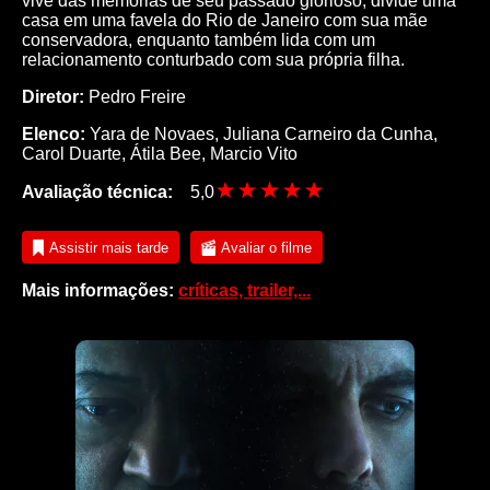
vive das memórias de seu passado glorioso, divide uma
casa em uma favela do Rio de Janeiro com sua mãe
conservadora, enquanto também lida com um
relacionamento conturbado com sua própria filha.
Diretor:
Pedro Freire
Elenco:
Yara de Novaes
,
Juliana Carneiro da Cunha
,
Carol Duarte
,
Átila Bee
,
Marcio Vito
Avaliação técnica:
5,0
Assistir mais tarde
Avaliar o filme
Mais informações:
críticas, trailer,...