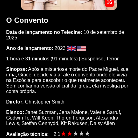
16
O Convento
Data de lançamento no Telecine:
10 de setembro de
2025
Ano de lançamento:
2023
1 hora e 31 minutos (91 minutos) |
Suspense
,
Terror
Sinopse:
Após a misteriosa morte do Padre Miguel, sua
irmã, Grace, decide viajar até o convento onde ele vivia
na Escócia para descobrir o que realmente aconteceu.
Sem confiar na versão oficial da Igreja, ela investiga por
conta própria.
Diretor:
Christopher Smith
Elenco:
Janet Suzman
,
Jena Malone
,
Valerie Sarruf
,
Godwin To
,
Will Keen
,
Thoren Ferguson
,
Alexandra
Lewis
,
Steffan Cennydd
,
Kit Rakusen
,
Daisy Allen
Avaliação técnica:
2,1