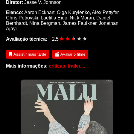
Diretor:
Jesse V. Johnson
Elenco:
Aaron Eckhart
,
Olga Kurylenko
,
Alex Pettyfer
,
Chris Petrovski
,
Laëtitia Eïdo
,
Nick Moran
,
Daniel
Bernhardt
,
Nina Bergman
,
James Faulkner
,
Jonathan
Ajayi
Avaliação técnica:
2,5
Assistir mais tarde
Avaliar o filme
Mais informações:
críticas, trailer,...