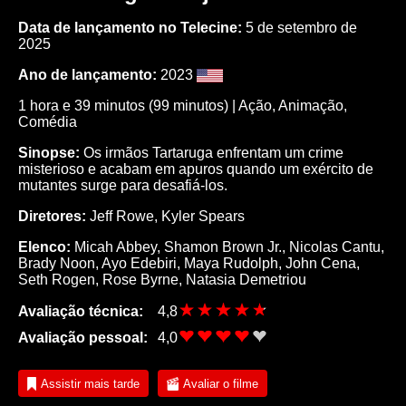
Data de lançamento no Telecine:
5 de setembro de
2025
Ano de lançamento:
2023
1 hora e 39 minutos (99 minutos) |
Ação
,
Animação
,
Comédia
Sinopse:
Os irmãos Tartaruga enfrentam um crime
misterioso e acabam em apuros quando um exército de
mutantes surge para desafiá-los.
Diretores:
Jeff Rowe, Kyler Spears
Elenco:
Micah Abbey
,
Shamon Brown Jr.
,
Nicolas Cantu
,
Brady Noon
,
Ayo Edebiri
,
Maya Rudolph
,
John Cena
,
Seth Rogen
,
Rose Byrne
,
Natasia Demetriou
Avaliação técnica:
4,8
Avaliação pessoal:
4,0
Assistir mais tarde
Avaliar o filme