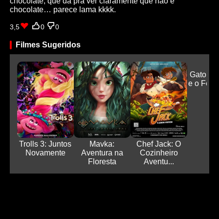
chocolate, que dá pra ver claramente que não é
chocolate… parece lama kkkk.
3,5
0
0
Filmes Sugeridos
Gato Ga
e o Feitiç
Trolls 3: Juntos
Mavka:
Chef Jack: O
Novamente
Aventura na
Cozinheiro
Floresta
Aventu...