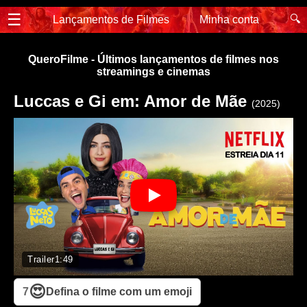
☰
🔍
Lançamentos de Filmes
Minha conta
QueroFilme - Últimos lançamentos de filmes nos
streamings e cinemas
Luccas e Gi em: Amor de Mãe
(2025)
Trailer
1:49
😍
7
Defina o filme com um emoji