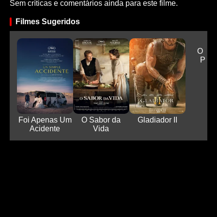
Sem críticas e comentários ainda para este filme.
Filmes Sugeridos
O Ôn
Perd
Foi Apenas Um
O Sabor da
Gladiador II
Acidente
Vida