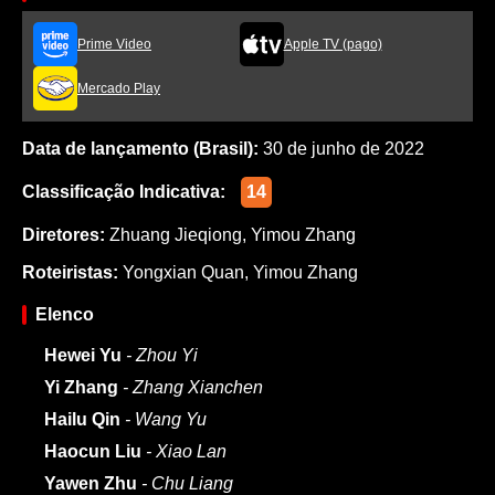
Prime Video
Apple TV (pago)
Mercado Play
Data de lançamento (Brasil):
30 de junho de 2022
Classificação Indicativa:
14
Diretores:
Zhuang Jieqiong
,
Yimou Zhang
Roteiristas:
Yongxian Quan
,
Yimou Zhang
Elenco
Hewei Yu
- Zhou Yi
Yi Zhang
- Zhang Xianchen
Hailu Qin
- Wang Yu
Haocun Liu
- Xiao Lan
Yawen Zhu
- Chu Liang