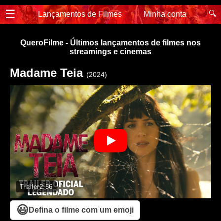
☰
🔍
Lançamentos de Filmes
Minha conta
QueroFilme - Últimos lançamentos de filmes nos
streamings e cinemas
Madame Teia
(2024)
Trailer
2:56
😃
Defina o filme com um emoji