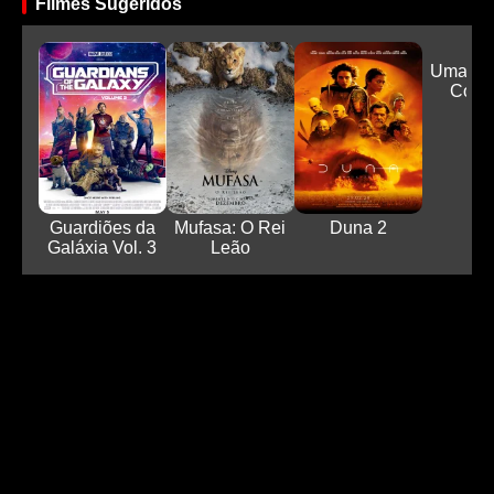
Filmes Sugeridos
Uma Pr
Cora
Guardiões da
Mufasa: O Rei
Duna 2
Galáxia Vol. 3
Leão