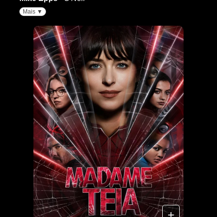
Mais ▼
+