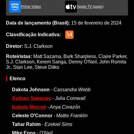
Prime Video
Apple TV (pago)
Data de lançamento (Brasil):
15 de fevereiro de 2024
Classificação Indicativa:
14
Diretor:
S.J. Clarkson
Roteiristas:
Matt Sazama
,
Burk Sharpless
,
Claire Parker
,
S.J. Clarkson
,
Kerem Sanga
,
Denny O'Neil
,
John Romita
Jr.
,
Stan Lee
,
Steve Ditko
Elenco
Dakota Johnson
- Cassandra Webb
Sydney Sweeney
- Julia Cornwall
Isabela Merced
- Anya Corazón
Celeste O'Connor
- Mattie Franklin
Tahar Rahim
- Ezekiel Sims
Mike Epps
- O'Neil