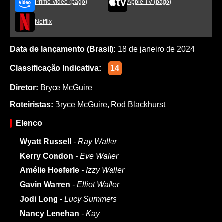
Prime Video (pago)
Apple TV (pago)
Netflix
Data de lançamento (Brasil):
18 de janeiro de 2024
Classificação Indicativa:
14
Diretor:
Bryce McGuire
Roteiristas:
Bryce McGuire
,
Rod Blackhurst
Elenco
Wyatt Russell
- Ray Waller
Kerry Condon
- Eve Waller
Amélie Hoeferle
- Izzy Waller
Gavin Warren
- Elliot Waller
Jodi Long
- Lucy Summers
Nancy Lenehan
- Kay