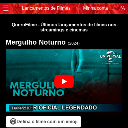
☰
🔍
Lançamentos de Filmes
Minha conta
QueroFilme - Últimos lançamentos de filmes nos
streamings e cinemas
Mergulho Noturno
(2024)
Trailer
2:10
😃
Defina o filme com um emoji