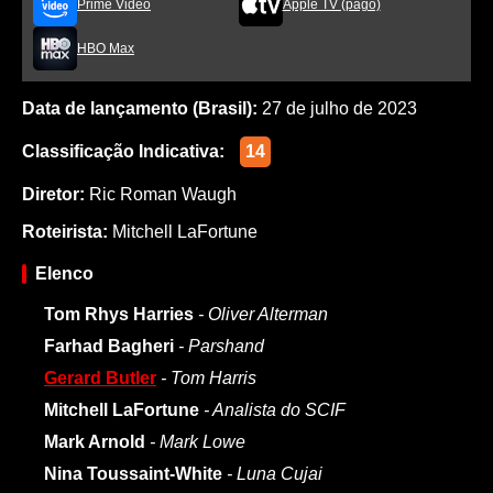
Prime Video
Apple TV (pago)
HBO Max
Data de lançamento (Brasil):
27 de julho de 2023
Classificação Indicativa:
14
Diretor:
Ric Roman Waugh
Roteirista:
Mitchell LaFortune
Elenco
Tom Rhys Harries
- Oliver Alterman
Farhad Bagheri
- Parshand
Gerard Butler
- Tom Harris
Mitchell LaFortune
- Analista do SCIF
Mark Arnold
- Mark Lowe
Nina Toussaint-White
- Luna Cujai