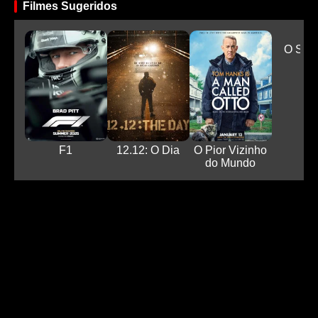
Filmes Sugeridos
O Sab
Vi
F1
12.12: O Dia
O Pior Vizinho
do Mundo