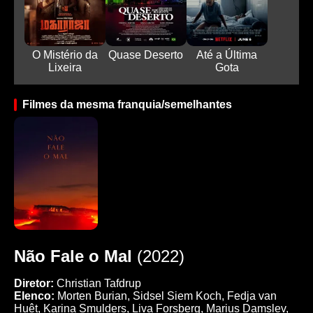
O Mistério da
Quase Deserto
Até a Última
Lixeira
Gota
Filmes da mesma franquia/semelhantes
Não Fale o Mal
(2022)
Diretor:
Christian Tafdrup
Elenco:
Morten Burian, Sidsel Siem Koch, Fedja van
Huêt, Karina Smulders, Liva Forsberg, Marius Damslev,