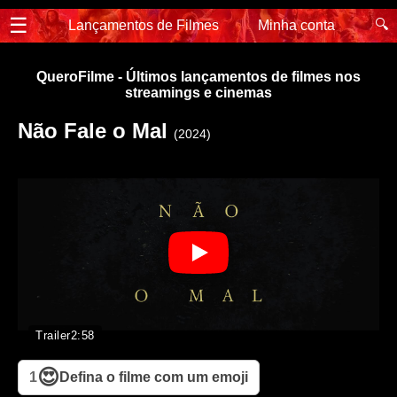
☰
🔍
Lançamentos de Filmes
Minha conta
QueroFilme - Últimos lançamentos de filmes nos
streamings e cinemas
Não Fale o Mal
(2024)
Trailer
2:58
😍
1
Defina o filme com um emoji