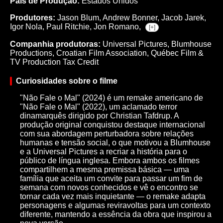
País de Produção:
Estados Unidos
Produtores:
Jason Blum,
Andrew Bonner,
Jacob Jarek,
Igor Nola,
Paul Ritchie,
Jon Romano,
[+]
Companhia produtoras:
Universal Pictures, Blumhouse
Productions, Croatian Film Association, Québec Film &
TV Production Tax Credit
Curiosidades sobre o filme
"Não Fale o Mal" (2024) é um remake americano de
"Não Fale o Mal" (2022), um aclamado terror
dinamarquês dirigido por Christian Tafdrup. A
produção original conquistou destaque internacional
com sua abordagem perturbadora sobre relações
humanas e tensão social, o que motivou a Blumhouse
e a Universal Pictures a recriar a história para o
público de língua inglesa. Embora ambos os filmes
compartilhem a mesma premissa básica — uma
família que aceita um convite para passar um fim de
semana com novos conhecidos e vê o encontro se
tornar cada vez mais inquietante — o remake adapta
personagens e algumas reviravoltas para um contexto
diferente, mantendo a essência da obra que inspirou a