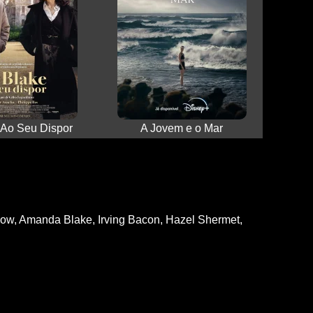
 Ao Seu Dispor
A Jovem e o Mar
ow, Amanda Blake, Irving Bacon, Hazel Shermet,