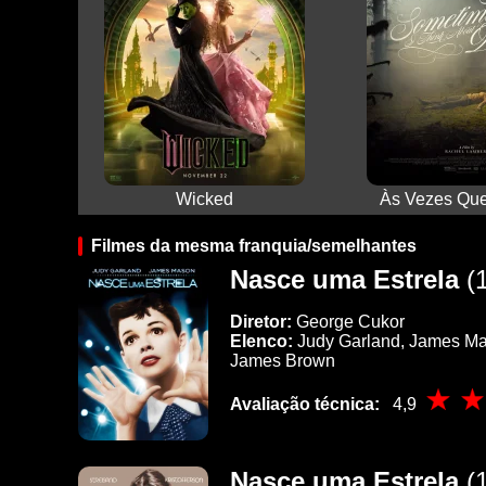
Wicked
Às Vezes Que
Filmes da mesma franquia/semelhantes
Nasce uma Estrela
(1
Diretor:
George Cukor
Elenco:
Judy Garland, James Mas
James Brown
Avaliação técnica:
4,9
Nasce uma Estrela
(1