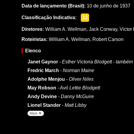
Data de lançamento (Brasil):
10 de junho de 1937
Classificação Indicativa:
12
Diretores:
William A. Wellman
,
Jack Conway
,
Victor
Roteiristas:
William A. Wellman
,
Robert Carson
Elenco
Janet Gaynor
- Esther Victoria Blodgett - també
Fredric March
- Norman Maine
Adolphe Menjou
- Oliver Niles
May Robson
- Avó Lettie Blodgett
Andy Devine
- Danny McGuire
Lionel Stander
- Matt Libby
Mais ▼