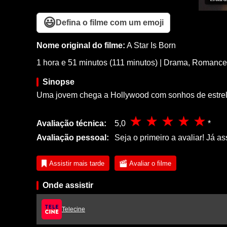
😃
Defina o filme com um emoji
Nome original do filme:
A Star Is Born
1 hora e 51 minutos (111 minutos)
|
Drama
,
Romance
Sinopse
Uma jovem chega a Hollywood com sonhos de estrelato
Avaliação técnica:
5,0
*
Avaliação pessoal:
Seja o primeiro a avaliar! Já as
Assistir mais tarde
Avaliar o filme
Onde assistir
Telecine