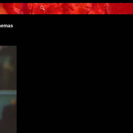
🔍
inemas