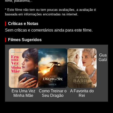
filme, plataforma,..
* Este filme não tem ou tem poucas avaliações, a avaliação é
baseada em informações encontradas na internet.
Críticas e Notas
Sem críticas e comentários ainda para este filme.
Filmes Sugeridos
Guardi
Galáxia
Era Uma Vez
Como Treinar o
A Favorita do
Minha Mãe
Seu Dragão
Rei