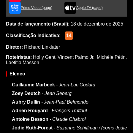
Prime Video (pago)
Apple TV (pago)
Data de lançamento (Brasil):
18 de dezembro de 2025
Classificação Indicativa:
14
Diretor:
Richard Linklater
Roteiristas:
Holly Gent
,
Vincent Palmo Jr.
,
Michèle Pétin
,
Laetitia Masson
Elenco
Guillaume Marbeck
- Jean-Luc Godard
Zoey Deutch
- Jean Seberg
Aubry Dullin
- Jean-Paul Belmondo
Adrien Rouyard
- François Truffaut
Antoine Besson
- Claude Chabrol
Jodie Ruth-Forest
- Suzanne Schiffman / (como Jodie