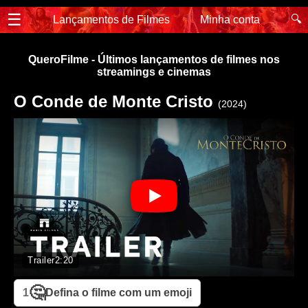
☰
🔍
Lançamentos de Filmes
Minha conta
QueroFilme - Últimos lançamentos de filmes nos
streamings e cinemas
O Conde de Monte Cristo
(2024)
Trailer
2:20
🤔
1
Defina o filme com um emoji