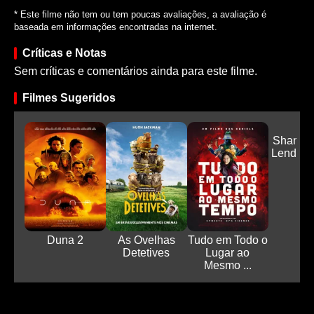
* Este filme não tem ou tem poucas avaliações, a avaliação é
baseada em informações encontradas na internet.
Críticas e Notas
Sem críticas e comentários ainda para este filme.
Filmes Sugeridos
Shang-C
Lenda d
An.
Duna 2
As Ovelhas
Tudo em Todo o
Detetives
Lugar ao
Mesmo ...