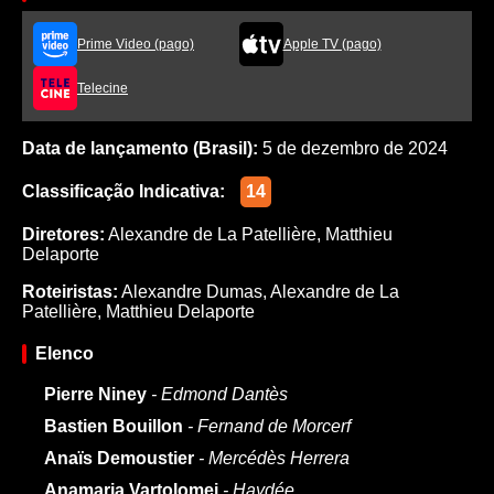
Prime Video (pago)
Apple TV (pago)
Telecine
Data de lançamento (Brasil):
5 de dezembro de 2024
Classificação Indicativa:
14
Diretores:
Alexandre de La Patellière
,
Matthieu
Delaporte
Roteiristas:
Alexandre Dumas
,
Alexandre de La
Patellière
,
Matthieu Delaporte
Elenco
Pierre Niney
- Edmond Dantès
Bastien Bouillon
- Fernand de Morcerf
Anaïs Demoustier
- Mercédès Herrera
Anamaria Vartolomei
- Haydée