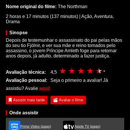
Nome original do filme:
The Northman
2 horas e 17 minutos (137 minutos)
|
Ação
,
Aventura
,
Drama
Sinopse
Depois de testemunhar o assassinato do pai pelas mãos
do seu tio Fjölnir, e ver sua mãe e reino tomados pelo
assassino, o jovem Príncipe Amleth foge para retornar
anos depois, já adulto, determinado a fazer justiça.
Avaliação técnica:
4,5
*
Avaliação pessoal:
Seja o primeiro a avaliar! Já
assistiu? Avalie
aqui!
Assistir mais tarde
Avaliar o filme
Onde assistir
Prime Video (pago)
Apple TV (pago)