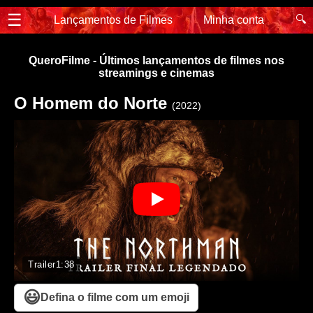
☰
🔍
Lançamentos de Filmes
Minha conta
QueroFilme - Últimos lançamentos de filmes nos
streamings e cinemas
O Homem do Norte
(2022)
Trailer
1:38
😃
Defina o filme com um emoji