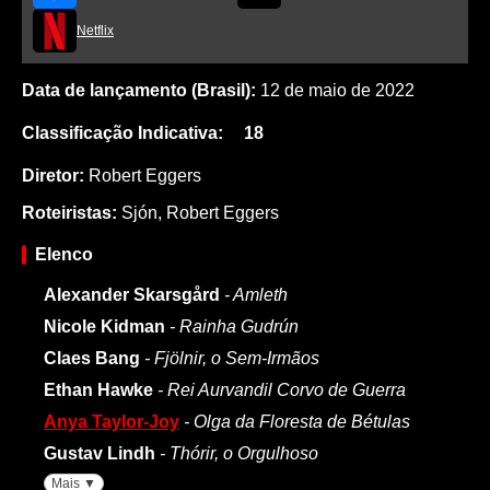
Netflix
Data de lançamento (Brasil):
12 de maio de 2022
Classificação Indicativa:
18
Diretor:
Robert Eggers
Roteiristas:
Sjón
,
Robert Eggers
Elenco
Alexander Skarsgård
- Amleth
Nicole Kidman
- Rainha Gudrún
Claes Bang
- Fjölnir, o Sem-Irmãos
Ethan Hawke
- Rei Aurvandil Corvo de Guerra
Anya Taylor-Joy
- Olga da Floresta de Bétulas
Gustav Lindh
- Thórir, o Orgulhoso
Mais ▼