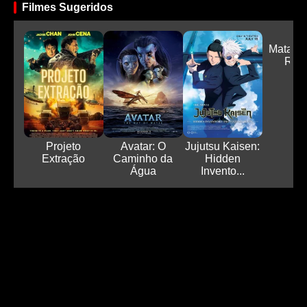
Filmes Sugeridos
Matar. V
Repe
Projeto
Avatar: O
Jujutsu Kaisen:
Extração
Caminho da
Hidden
Água
Invento...