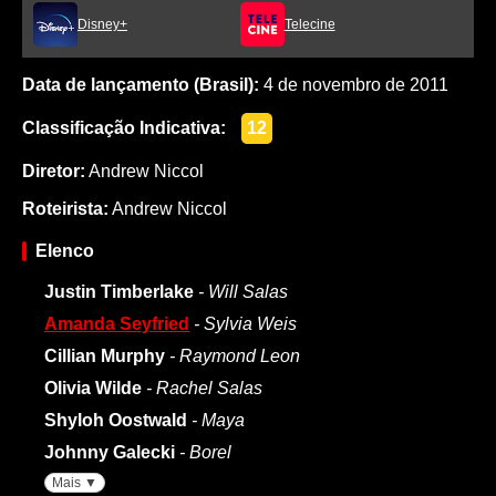
Disney+
Telecine
Data de lançamento (Brasil):
4 de novembro de 2011
Classificação Indicativa:
12
Diretor:
Andrew Niccol
Roteirista:
Andrew Niccol
Elenco
Justin Timberlake
- Will Salas
Amanda Seyfried
- Sylvia Weis
Cillian Murphy
- Raymond Leon
Olivia Wilde
- Rachel Salas
Shyloh Oostwald
- Maya
Johnny Galecki
- Borel
Mais ▼