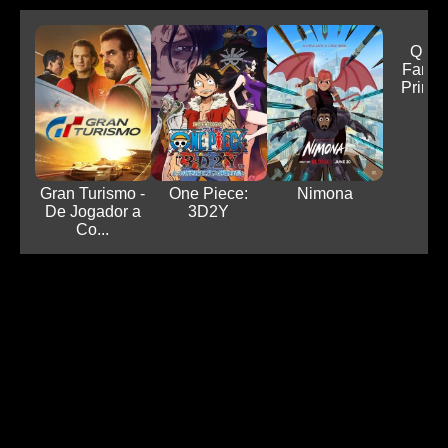
Quar
Fantás
Primeir
Gran Turismo -
One Piece:
Nimona
De Jogador a
3D2Y
Co...