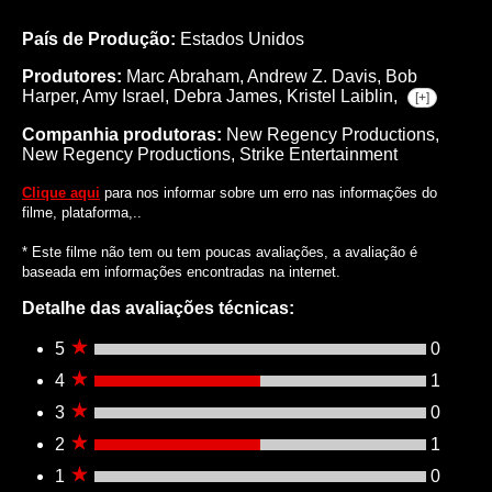
País de Produção:
Estados Unidos
Produtores:
Marc Abraham,
Andrew Z. Davis,
Bob
Harper,
Amy Israel,
Debra James,
Kristel Laiblin,
[+]
Companhia produtoras:
New Regency Productions,
New Regency Productions, Strike Entertainment
Clique aqui
para nos informar sobre um erro nas informações do
filme, plataforma,..
* Este filme não tem ou tem poucas avaliações, a avaliação é
baseada em informações encontradas na internet.
Detalhe das avaliações técnicas:
5
0
4
1
3
0
2
1
1
0