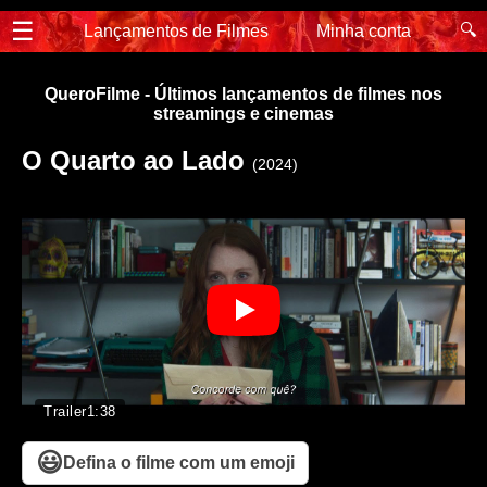
☰
🔍
Lançamentos de Filmes
Minha conta
QueroFilme - Últimos lançamentos de filmes nos
streamings e cinemas
O Quarto ao Lado
(2024)
Trailer
1:38
😃
Defina o filme com um emoji