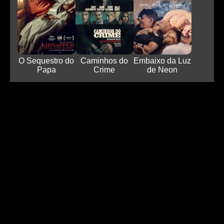
O Sequestro do
Caminhos do
Embaixo da Luz
Papa
Crime
de Neon