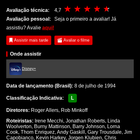
Avaliação técnica:
4,7
Avaliação pessoal:
Seja o primeiro a avaliar! Já
assistiu? Avalie
aqui!
Assistir mais tarde
Avaliar o filme
Onde assistir
Disney+
Data de lançamento (Brasil):
8 de julho de 1994
Classificação Indicativa:
L
Diretores:
Roger Allers
,
Rob Minkoff
Roteiristas:
Irene Mecchi
,
Jonathan Roberts
,
Linda
Woolverton
,
Burny Mattinson
,
Barry Johnson
,
Lorna
Cook
,
Thom Enriquez
,
Andy Gaskill
,
Gary Trousdale
,
Jim
Capobianco
,
Kevin Harkey
,
Jorgen Klubien
,
Chris