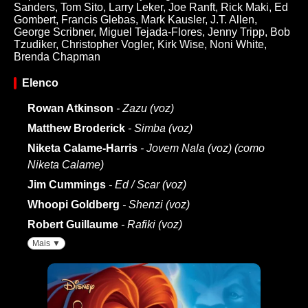
Sanders
,
Tom Sito
,
Larry Leker
,
Joe Ranft
,
Rick Maki
,
Ed
Gombert
,
Francis Glebas
,
Mark Kausler
,
J.T. Allen
,
George Scribner
,
Miguel Tejada-Flores
,
Jenny Tripp
,
Bob
Tzudiker
,
Christopher Vogler
,
Kirk Wise
,
Noni White
,
Brenda Chapman
Elenco
Rowan Atkinson
- Zazu (voz)
Matthew Broderick
- Simba (voz)
Niketa Calame-Harris
- Jovem Nala (voz) (como
Niketa Calame)
Jim Cummings
- Ed / Scar (voz)
Whoopi Goldberg
- Shenzi (voz)
Robert Guillaume
- Rafiki (voz)
Mais ▼