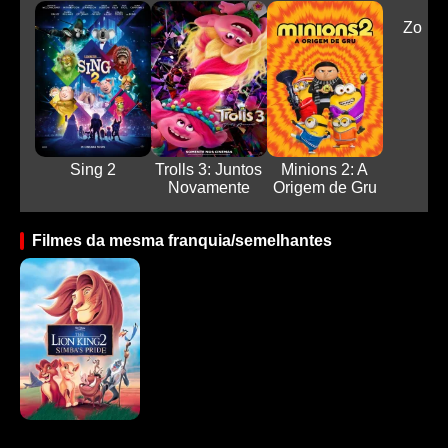
Zombi
Sing 2
Trolls 3: Juntos
Minions 2: A
Novamente
Origem de Gru
Filmes da mesma franquia/semelhantes