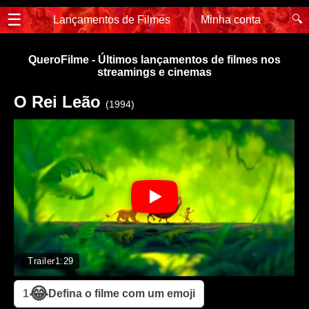
☰
🔍
Lançamentos de Filmes
Minha conta
QueroFilme - Últimos lançamentos de filmes nos
streamings e cinemas
O Rei Leão
(1994)
Trailer
1:29
😂
1
Defina o filme com um emoji