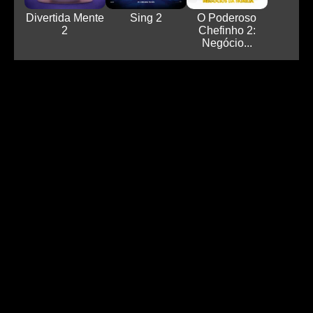
Divertida Mente
Sing 2
O Poderoso
2
Chefinho 2:
Negócio...