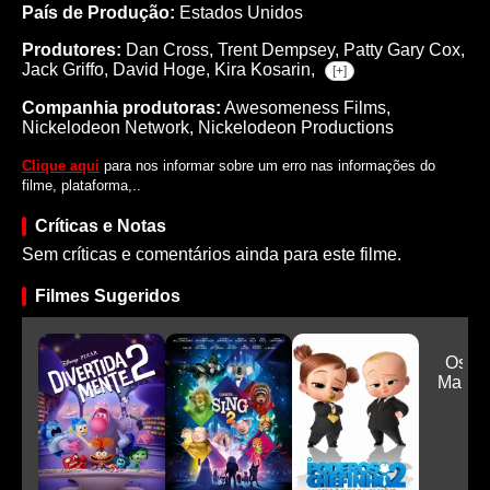
País de Produção:
Estados Unidos
Produtores:
Dan Cross,
Trent Dempsey,
Patty Gary Cox,
Jack Griffo,
David Hoge,
Kira Kosarin,
[+]
Companhia produtoras:
Awesomeness Films,
Nickelodeon Network, Nickelodeon Productions
Clique aqui
para nos informar sobre um erro nas informações do
filme, plataforma,..
Críticas e Notas
Sem críticas e comentários ainda para este filme.
Filmes Sugeridos
Os C
Malva