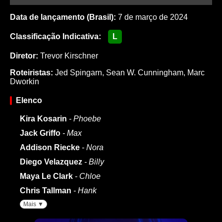
Data de lançamento (Brasil):
7 de março de 2024
Classificação Indicativa:
L
Diretor:
Trevor Kirschner
Roteiristas:
Jed Spingarn
,
Sean W. Cunningham
,
Marc
Dworkin
Elenco
Kira Kosarin
- Phoebe
Jack Griffo
- Max
Addison Riecke
- Nora
Diego Velazquez
- Billy
Maya Le Clark
- Chloe
Chris Tallman
- Hank
Mais ▼