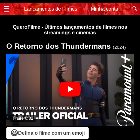
☰
🔍
Lançamentos de Filmes
Minha conta
QueroFilme - Últimos lançamentos de filmes nos
streamings e cinemas
O Retorno dos Thundermans
(2024)
Trailer
0:31
😃
Defina o filme com um emoji