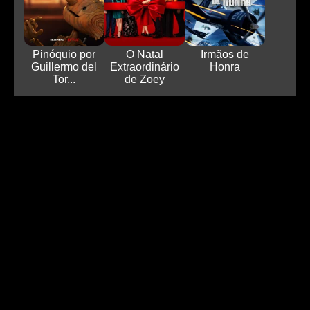
Pinóquio por
O Natal
Irmãos de
Guillermo del
Extraordinário
Honra
Tor...
de Zoey