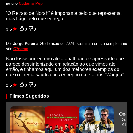
no site
Caderno Pop
“O Retrato de Norah” é importante pelo que representa,
mas frágil pelo que entrega.
3,5
0
0
De:
Jorge Pereira
, 26 de maio de 2024 - Confira a crítica completa no
site
C7nema
Não fosse um terceiro ato atabalhoado e apressado que
parece dessintonizado em relação ao que vimos até
então, e tínhamos aqui um dos melhores exemplos do
que o cinema saudita nos entregou na era pós "Wadjda".
2,5
0
0
Filmes Sugeridos
One P
Saga
Alab