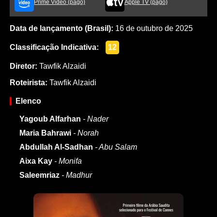
Prime Video (pago)
Apple TV (pago)
Data de lançamento (Brasil):
16 de outubro de 2025
Classificação Indicativa:
12
Diretor:
Tawfik Alzaidi
Roteirista:
Tawfik Alzaidi
Elenco
Yagoub Alfarhan
- Nader
Maria Bahrawi
- Norah
Abdullah Al-Sadhan
- Abu Salam
Aixa Kay
- Monifa
Saleemriaz
- Madhur