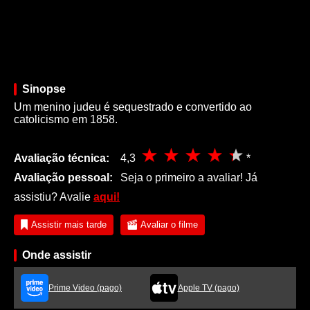
Sinopse
Um menino judeu é sequestrado e convertido ao
catolicismo em 1858.
Avaliação técnica:
4,3
*
Avaliação pessoal:
Seja o primeiro a avaliar! Já
assistiu? Avalie
aqui!
Assistir mais tarde
Avaliar o filme
Onde assistir
Prime Video (pago)
Apple TV (pago)